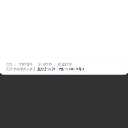
管理
|
律师招聘
|
实习律师
|
执业律师
天津津瑞律师事务所
版权所有 津ICP备15000299号-1